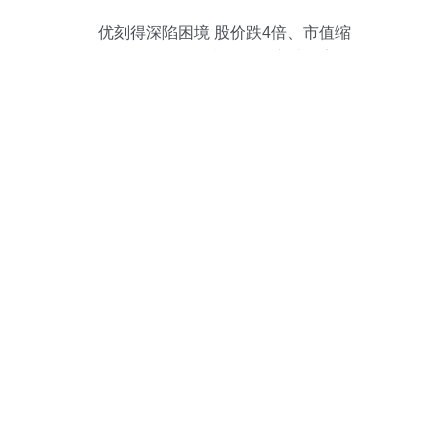
优刻得深陷困境 股价跌4倍、市值缩
73%，增收不增利引发股东减持离场