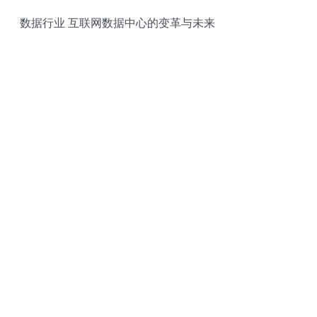
数据行业 互联网数据中心的变革与未来
——以199it为例