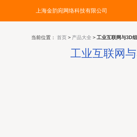
上海金韵宛网络科技有限公司
当前位置：
首页
>
产品大全
>
工业互联网与3D
工业互联网与