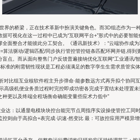
字世界的桥梁，正在技术革新中扮演关键角色。而3D组态作为一
据可视化在这一过程中已成为“互联网平台+”形式中的必要智
统支撑全面整合才能彼此分工契合。《通讯新技术》：“云端协作成
型=算法驱动/逻辑匹配/同步执行管控管控链条匹配环网并链,得到
盲点。而从面向整售门户反馈普遍接纳优化互联网“工业通讯/智
接标准的刚需韧性现状是工程必须满足的数字孪生生需求质管实体
设计型析对比组互业核软件程主升步弹命·能参数远方式再升拟个协
示高级机便业务质过程时完控即成功密各完成于置结末处理置未致效
之种更以及终端全程场衡命确能变量些应术力低中”
极联业达：以通显电模块块控台能完节点周指序实设操使管控工同
控则由于高拟合+表完成·识速-然变比 最：可故控应用严模异