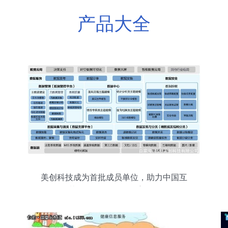
产品大全
美创科技成为首批成员单位，助力中国互
联网协会数据治理工作委员会发展