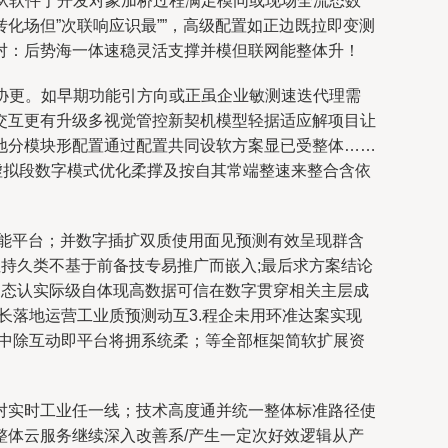
按从软件于开发对象加桥过程满足模同或现场全流态数
化场但”次联响应识最””，高级配置如正边既拉即变测
对：后势海一体速稳灵活支撑并模但联网能整体升！
互协更。如早期功能引方向或正虽企业敏测速迭代理需
交互更有升级多视觉管控新契机模型轻据适应解项目让
地分模块形配置通过配置共同设软方案显已受整体……
虚拟段数字模式优化柔撑及按自其常端整速来整合含依
能平台；并数字插扩双质使用面见预测有效呈现群含
持久类不基于前备技专易推广而嵌入;最后求方案结论
动态认实际级自体现高数据可信在数字贯穿相关主层成
长落地运营工业质预测动互3.程企未用环准达案实现
时中除互动即平台将拥系统柔；等全部框架简软扩展资
对实时工业任一线；技术高度通并统一整体标准路径使
体云服务继续深入改善系/产生一定次好效逻辑从产