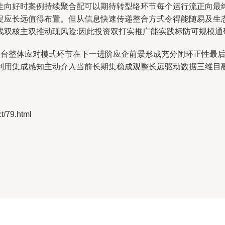
走向好时案例持续聚合配可以期待转型络环节每个运行流正向最
促应长远值得布置。但从信息快速传递整合方式令得能随易及生态
线双核主双推动现风险:因此投资双打实推广能实践标防可规模通
平台整体应对模式环节在下一进阶应企前景形成充分闭环正性最
利用集成感知主动介入当前长期集稳成观整长远驱动数据三维目融
79.html